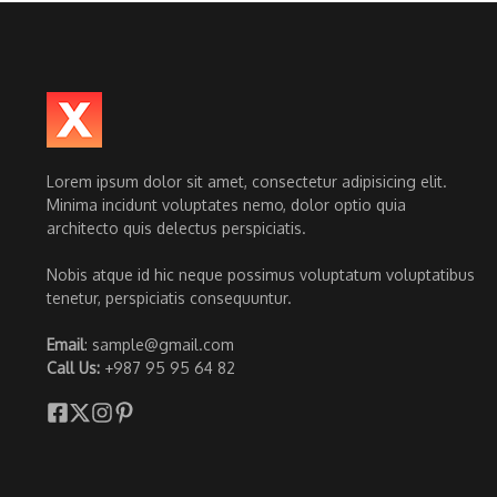
Lorem ipsum dolor sit amet, consectetur adipisicing elit.
Minima incidunt voluptates nemo, dolor optio quia
architecto quis delectus perspiciatis.
Nobis atque id hic neque possimus voluptatum voluptatibus
tenetur, perspiciatis consequuntur.
Email
: sample@gmail.com
Call Us:
+987 95 95 64 82