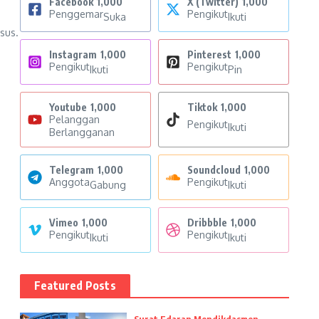
Facebook
1,000
X (Twitter)
1,000
Penggemar
Pengikut
Suka
Ikuti
isus.
Instagram
1,000
Pinterest
1,000
Pengikut
Pengikut
Ikuti
Pin
Youtube
1,000
Tiktok
1,000
Pelanggan
Pengikut
Ikuti
Berlangganan
Telegram
1,000
Soundcloud
1,000
Anggota
Pengikut
Gabung
Ikuti
Vimeo
1,000
Dribbble
1,000
Pengikut
Pengikut
Ikuti
Ikuti
Featured Posts