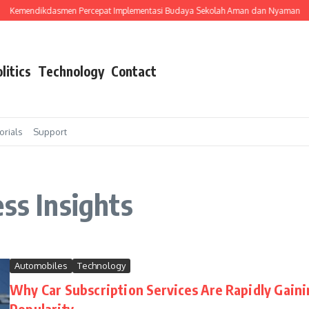
Kemendikdasmen Percepat Implementasi Budaya Sekolah Aman dan Nyaman
litics
Technology
Contact
orials
Support
ss Insights
Automobiles
Technology
Why Car Subscription Services Are Rapidly Gain
Popularity