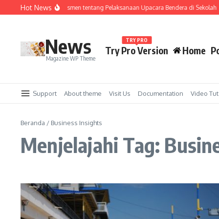
Lewati ke konten
Hot News
urat Edaran Mendikdasmen tentang Pelaksanaan Upacara Bendera di Sekolah
News
TRY PRO
Try Pro Version
Home
Po
Magazine WP Theme
Support
About theme
Visit Us
Documentation
Video Tut
Beranda
/
Business Insights
Menjelajahi Tag: Busine