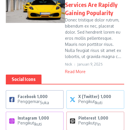
Services Are Rapidly
Gaining Popularity
Donec tristique dolor rutrum,
bibendum ex nec, placerat
dolor. Sed hendrerit lorem eu
eros mollis pellentesque.
Mauris non porttitor risus.
Nulla feugiat risus sit amet ex
lobortis, ut gravida magna c...
Nick
Januari 9, 2025
Read More
Social Icons
Facebook
1,000
X (Twitter)
1,000
Penggemar
Pengikut
Suka
Ikuti
Instagram
1,000
Pinterest
1,000
Pengikut
Pengikut
Ikuti
Pin