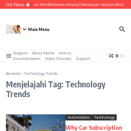
Lewati ke konten
Hot News
Surat Edaran Mendikdasmen tentang Pelaksanaan Upacara Bendera di
Main Menu
Support
About theme
Visit Us
Documentation
Video Tutorials
Support
Beranda
/
Technology Trends
Menjelajahi Tag: Technology
Trends
Automobiles
Technology
Why Car Subscription