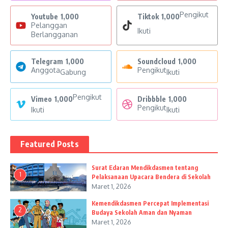
Pengikut
Youtube
1,000
Tiktok
1,000
Pelanggan
Ikuti
Berlangganan
Telegram
1,000
Soundcloud
1,000
Anggota
Pengikut
Gabung
Ikuti
Pengikut
Vimeo
1,000
Dribbble
1,000
Pengikut
Ikuti
Ikuti
Featured Posts
Surat Edaran Mendikdasmen tentang
1
Pelaksanaan Upacara Bendera di Sekolah
Maret 1, 2026
Kemendikdasmen Percepat Implementasi
2
Budaya Sekolah Aman dan Nyaman
Maret 1, 2026