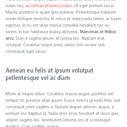
turpis nec,
accumsan pharetra turpis
. Ut eget pretium lacus.
Mauris porttitor in quam quis pulvinar. Pellentesque habitant
morbi tristique senectus et netus et malesuada fames ac turpis
egestas. In eu est vitae massa convallis hendrerit nec eu
lorem. In hac habitasse platea dictumst.
Maecenas et finibus
arcu
. Duis a sagittis ipsum, at lacinia leo. Aliquam erat
volutpat. Curabitur neque justo, varius non ornare sed,
consequat eget lacus.
Aenean eu felis at ipsum volutpat
pellentesque vel ac diam
Morbi at neque tellus. Curabitur massa augue, porttitor vel
tempor et, pulvinar vitae ipsum. Fusce viverra gravida felis, sed
consequat enim sagittis a. Nullam aliquet ultricies augue, a
pretium leo dapibus id. Nulla eros eros, tincidunt at lacus quis,
aliquet sagittis dui. Vestibulum lobortis leo at scelerisque
dapibus. Cras sagittis, augue