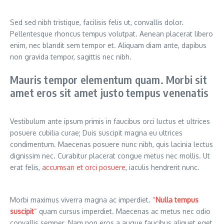
Sed sed nibh tristique, facilisis felis ut, convallis dolor.
Pellentesque rhoncus tempus volutpat. Aenean placerat libero
enim, nec blandit sem tempor et. Aliquam diam ante, dapibus
non gravida tempor, sagittis nec nibh.
Mauris tempor elementum quam. Morbi sit
amet eros sit amet justo tempus venenatis
Vestibulum ante ipsum primis in faucibus orci luctus et ultrices
posuere cubilia curae; Duis suscipit magna eu ultrices
condimentum. Maecenas posuere nunc nibh, quis lacinia lectus
dignissim nec. Curabitur placerat congue metus nec mollis. Ut
erat felis,
accumsan et orci posuere
, iaculis hendrerit nunc.
Morbi maximus viverra magna ac imperdiet.
“
Nulla tempus
suscipit
“
quam cursus imperdiet. Maecenas ac metus nec odio
convallis semper. Nam non eros a augue faucibus aliquet eget