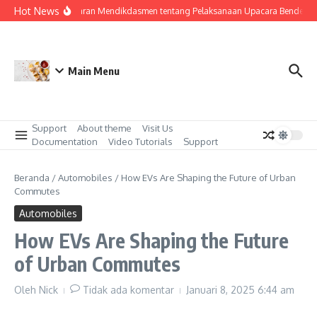
Lewati ke konten
Hot News
Surat Edaran Mendikdasmen tentang Pelaksanaan Upacara Bendera di
Main Menu
Support
About theme
Visit Us
Documentation
Video Tutorials
Support
Beranda
/
Automobiles
/
How EVs Are Shaping the Future of Urban
Commutes
Automobiles
How EVs Are Shaping the Future
of Urban Commutes
Oleh
Nick
Tidak ada komentar
Januari 8, 2025
6:44 am