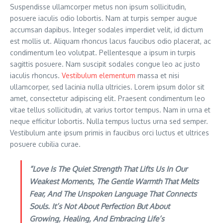
Suspendisse ullamcorper metus non ipsum sollicitudin,
posuere iaculis odio lobortis. Nam at turpis semper augue
accumsan dapibus. Integer sodales imperdiet velit, id dictum
est mollis ut. Aliquam rhoncus lacus faucibus odio placerat, ac
condimentum leo volutpat. Pellentesque a ipsum in turpis
sagittis posuere. Nam suscipit sodales congue leo ac justo
iaculis rhoncus.
Vestibulum elementum
massa et nisi
ullamcorper, sed lacinia nulla ultricies. Lorem ipsum dolor sit
amet, consectetur adipiscing elit. Praesent condimentum leo
vitae tellus sollicitudin, at varius tortor tempus. Nam in urna et
neque efficitur lobortis. Nulla tempus luctus urna sed semper.
Vestibulum ante ipsum primis in faucibus orci luctus et ultrices
posuere cubilia curae.
“Love Is The Quiet Strength That Lifts Us In Our
Weakest Moments, The Gentle Warmth That Melts
Fear, And The Unspoken Language That Connects
Souls. It’s Not About Perfection But About
Growing, Healing, And Embracing Life’s