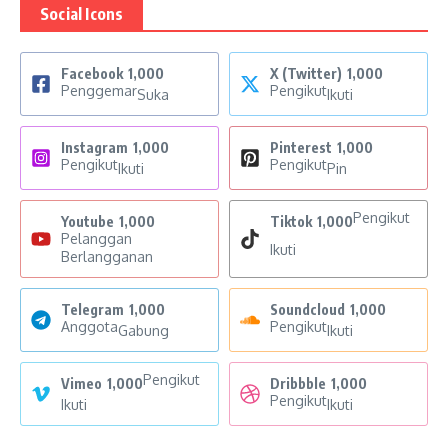
Social Icons
Facebook
1,000
X (Twitter)
1,000
Penggemar
Pengikut
Suka
Ikuti
Instagram
1,000
Pinterest
1,000
Pengikut
Pengikut
Ikuti
Pin
Pengikut
Youtube
1,000
Tiktok
1,000
Pelanggan
Ikuti
Berlangganan
Telegram
1,000
Soundcloud
1,000
Anggota
Pengikut
Gabung
Ikuti
Pengikut
Vimeo
1,000
Dribbble
1,000
Pengikut
Ikuti
Ikuti