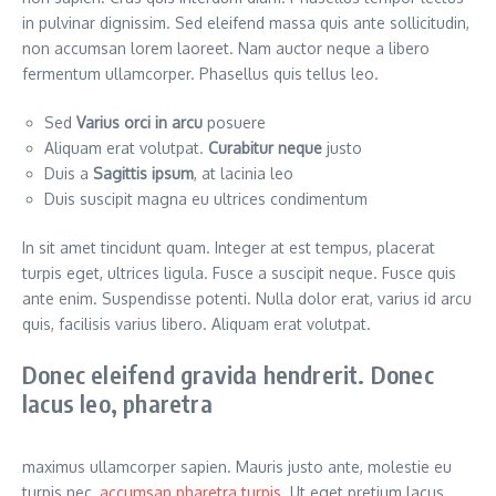
in pulvinar dignissim. Sed eleifend massa quis ante sollicitudin,
non accumsan lorem laoreet. Nam auctor neque a libero
fermentum ullamcorper. Phasellus quis tellus leo.
Sed
Varius orci in arcu
posuere
Aliquam erat volutpat.
Curabitur neque
justo
Duis a
Sagittis ipsum
, at lacinia leo
Duis suscipit magna eu ultrices condimentum
In sit amet tincidunt quam. Integer at est tempus, placerat
turpis eget, ultrices ligula. Fusce a suscipit neque. Fusce quis
ante enim. Suspendisse potenti. Nulla dolor erat, varius id arcu
quis, facilisis varius libero. Aliquam erat volutpat.
Donec eleifend gravida hendrerit. Donec
lacus leo, pharetra
maximus ullamcorper sapien. Mauris justo ante, molestie eu
turpis nec,
accumsan pharetra turpis
. Ut eget pretium lacus.