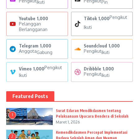
Pengikut
Pengikut
Ikuti
Pin
Pengikut
Youtube
1,000
Tiktok
1,000
Pelanggan
Ikuti
Berlangganan
Telegram
1,000
Soundcloud
1,000
Anggota
Pengikut
Gabung
Ikuti
Pengikut
Vimeo
1,000
Dribbble
1,000
Pengikut
Ikuti
Ikuti
Featured Posts
Surat Edaran Mendikdasmen tentang
1
Pelaksanaan Upacara Bendera di Sekolah
Maret 1, 2026
Kemendikdasmen Percepat Implementasi
2
Budaya Sekolah Aman dan Nyaman