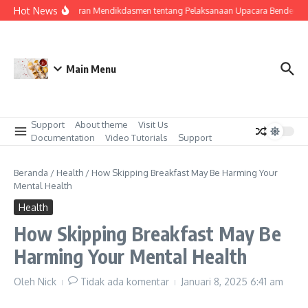
Lewati ke konten
Hot News
Surat Edaran Mendikdasmen tentang Pelaksanaan Upacara Bendera di
Main Menu
Support
About theme
Visit Us
Documentation
Video Tutorials
Support
Beranda
/
Health
/
How Skipping Breakfast May Be Harming Your
Mental Health
Health
How Skipping Breakfast May Be
Harming Your Mental Health
Oleh
Nick
Tidak ada komentar
Januari 8, 2025
6:41 am