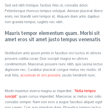
Sed sed nibh tristique, facilisis felis ut, convallis dolor.
Pellentesque rhoncus tempus volutpat. Aenean placerat libero
enim, nec blandit sem tempor et. Aliquam diam ante, dapibus
non gravida tempor, sagittis nec nibh.
Mauris tempor elementum quam. Morbi sit
amet eros sit amet justo tempus venenatis
Vestibulum ante ipsum primis in faucibus orci luctus et ultrices
posuere cubilia curae; Duis suscipit magna eu ultrices
condimentum. Maecenas posuere nunc nibh, quis lacinia lectus
dignissim nec. Curabitur placerat congue metus nec mollis. Ut
erat felis,
accumsan et orci posuere
, iaculis hendrerit nunc.
Morbi maximus viverra magna ac imperdiet.
“
Nulla tempus
suscipit
“
quam cursus imperdiet. Maecenas ac metus nec odio
convallis semper. Nam non eros a augue faucibus aliquet eget
non sapien. Cras quis interdum diam. Phasellus tempor lectus