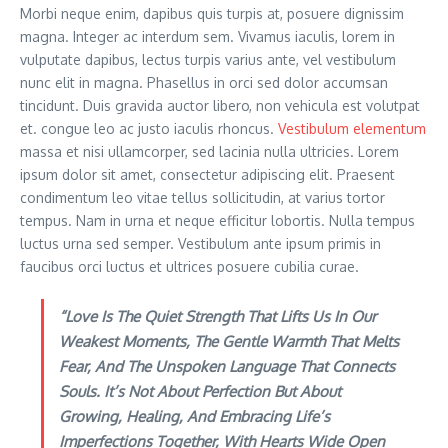
Morbi neque enim, dapibus quis turpis at, posuere dignissim
magna. Integer ac interdum sem. Vivamus iaculis, lorem in
vulputate dapibus, lectus turpis varius ante, vel vestibulum
nunc elit in magna. Phasellus in orci sed dolor accumsan
tincidunt. Duis gravida auctor libero, non vehicula est volutpat
et. congue leo ac justo iaculis rhoncus.
Vestibulum elementum
massa et nisi ullamcorper, sed lacinia nulla ultricies. Lorem
ipsum dolor sit amet, consectetur adipiscing elit. Praesent
condimentum leo vitae tellus sollicitudin, at varius tortor
tempus. Nam in urna et neque efficitur lobortis. Nulla tempus
luctus urna sed semper. Vestibulum ante ipsum primis in
faucibus orci luctus et ultrices posuere cubilia curae.
“Love Is The Quiet Strength That Lifts Us In Our
Weakest Moments, The Gentle Warmth That Melts
Fear, And The Unspoken Language That Connects
Souls. It’s Not About Perfection But About
Growing, Healing, And Embracing Life’s
Imperfections Together, With Hearts Wide Open