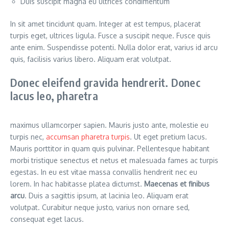
Duis suscipit magna eu ultrices condimentum
In sit amet tincidunt quam. Integer at est tempus, placerat
turpis eget, ultrices ligula. Fusce a suscipit neque. Fusce quis
ante enim. Suspendisse potenti. Nulla dolor erat, varius id arcu
quis, facilisis varius libero. Aliquam erat volutpat.
Donec eleifend gravida hendrerit. Donec
lacus leo, pharetra
maximus ullamcorper sapien. Mauris justo ante, molestie eu
turpis nec,
accumsan pharetra turpis
. Ut eget pretium lacus.
Mauris porttitor in quam quis pulvinar. Pellentesque habitant
morbi tristique senectus et netus et malesuada fames ac turpis
egestas. In eu est vitae massa convallis hendrerit nec eu
lorem. In hac habitasse platea dictumst.
Maecenas et finibus
arcu
. Duis a sagittis ipsum, at lacinia leo. Aliquam erat
volutpat. Curabitur neque justo, varius non ornare sed,
consequat eget lacus.