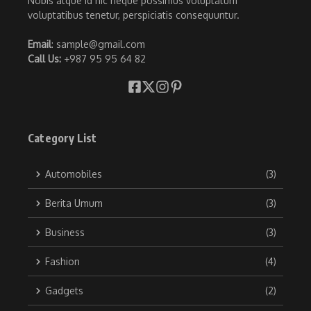
Nobis atque id hic neque possimus voluptatum
voluptatibus tenetur, perspiciatis consequuntur.
Email
: sample@gmail.com
Call Us:
+987 95 95 64 82
Category List
Automobiles
(3)
Berita Umum
(3)
Business
(3)
Fashion
(4)
Gadgets
(2)