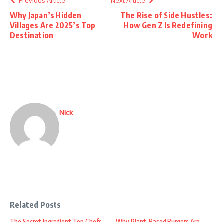
Previous Article
Next Article
Why Japan’s Hidden
The Rise of Side Hustles:
Villages Are 2025’s Top
How Gen Z Is Redefining
Destination
Work
Nick
Related Posts
The Secret Ingredient Top Chefs
Why Plant-Based Burgers Are