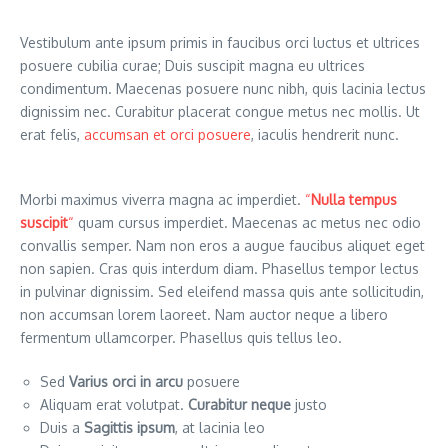
Vestibulum ante ipsum primis in faucibus orci luctus et ultrices
posuere cubilia curae; Duis suscipit magna eu ultrices
condimentum. Maecenas posuere nunc nibh, quis lacinia lectus
dignissim nec. Curabitur placerat congue metus nec mollis. Ut
erat felis,
accumsan et orci posuere
, iaculis hendrerit nunc.
Morbi maximus viverra magna ac imperdiet.
“
Nulla tempus
suscipit
“
quam cursus imperdiet. Maecenas ac metus nec odio
convallis semper. Nam non eros a augue faucibus aliquet eget
non sapien. Cras quis interdum diam. Phasellus tempor lectus
in pulvinar dignissim. Sed eleifend massa quis ante sollicitudin,
non accumsan lorem laoreet. Nam auctor neque a libero
fermentum ullamcorper. Phasellus quis tellus leo.
Sed
Varius orci in arcu
posuere
Aliquam erat volutpat.
Curabitur neque
justo
Duis a
Sagittis ipsum
, at lacinia leo