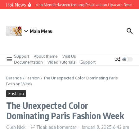
Lewati ke konten
Hot News
Surat Edaran Mendikdasmen tentang Pelaksanaan Upacara Bendera di
Main Menu
Support
About theme
Visit Us
Documentation
Video Tutorials
Support
Beranda
/
Fashion
/
The Unexpected Color Dominating Paris
Fashion Week
Fashion
The Unexpected Color
Dominating Paris Fashion Week
Oleh
Nick
Tidak ada komentar
Januari 8, 2025
6:42 am