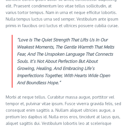
elit. Praesent condimentum leo vitae tellus sollicitudin, at
varius tortor tempus. Nam in urna et neque efficitur lobortis.
Nulla tempus luctus urna sed semper. Vestibulum ante ipsum
primis in faucibus orci luctus et ultrices posuere cubilia curae.
“Love Is The Quiet Strength That Lifts Us In Our
Weakest Moments, The Gentle Warmth That Melts
Fear, And The Unspoken Language That Connects
Souls. It’s Not About Perfection But About
Growing, Healing, And Embracing Life’s
Imperfections Together, With Hearts Wide Open
And Boundless Hope.”
Morbi at neque tellus. Curabitur massa augue, porttitor vel
tempor et, pulvinar vitae ipsum. Fusce viverra gravida felis, sed
consequat enim sagittis a. Nullam aliquet ultricies augue, a
pretium leo dapibus id. Nulla eros eros, tincidunt at lacus quis,
aliquet sagittis dui. Vestibulum lobortis leo at scelerisque