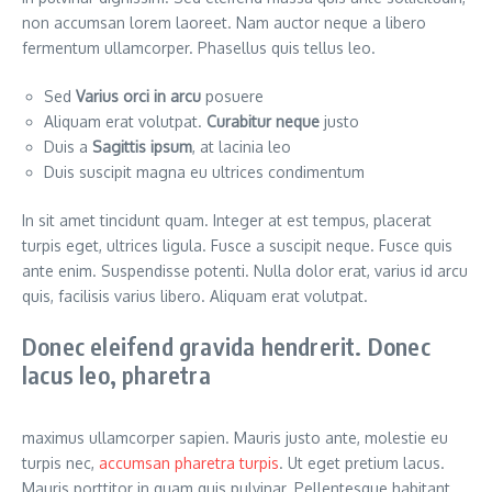
non accumsan lorem laoreet. Nam auctor neque a libero
fermentum ullamcorper. Phasellus quis tellus leo.
Sed
Varius orci in arcu
posuere
Aliquam erat volutpat.
Curabitur neque
justo
Duis a
Sagittis ipsum
, at lacinia leo
Duis suscipit magna eu ultrices condimentum
In sit amet tincidunt quam. Integer at est tempus, placerat
turpis eget, ultrices ligula. Fusce a suscipit neque. Fusce quis
ante enim. Suspendisse potenti. Nulla dolor erat, varius id arcu
quis, facilisis varius libero. Aliquam erat volutpat.
Donec eleifend gravida hendrerit. Donec
lacus leo, pharetra
maximus ullamcorper sapien. Mauris justo ante, molestie eu
turpis nec,
accumsan pharetra turpis
. Ut eget pretium lacus.
Mauris porttitor in quam quis pulvinar. Pellentesque habitant