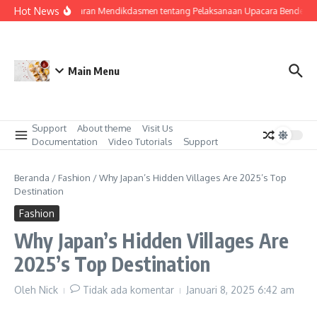
Lewati ke konten
Hot News
Surat Edaran Mendikdasmen tentang Pelaksanaan Upacara Bendera di
Main Menu
Support
About theme
Visit Us
Documentation
Video Tutorials
Support
Beranda
/
Fashion
/
Why Japan’s Hidden Villages Are 2025’s Top
Destination
Fashion
Why Japan’s Hidden Villages Are
2025’s Top Destination
Oleh
Nick
Tidak ada komentar
Januari 8, 2025
6:42 am