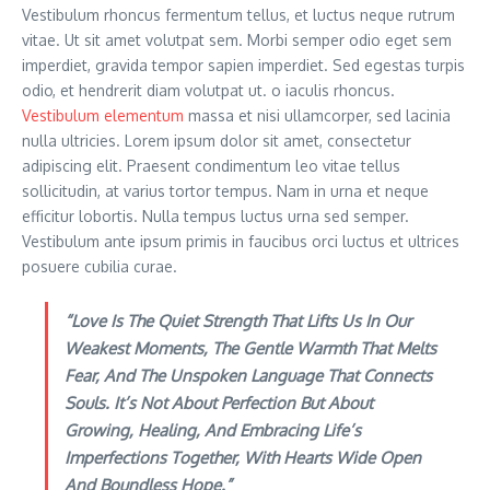
Vestibulum rhoncus fermentum tellus, et luctus neque rutrum
vitae. Ut sit amet volutpat sem. Morbi semper odio eget sem
imperdiet, gravida tempor sapien imperdiet. Sed egestas turpis
odio, et hendrerit diam volutpat ut. o iaculis rhoncus.
Vestibulum elementum
massa et nisi ullamcorper, sed lacinia
nulla ultricies. Lorem ipsum dolor sit amet, consectetur
adipiscing elit. Praesent condimentum leo vitae tellus
sollicitudin, at varius tortor tempus. Nam in urna et neque
efficitur lobortis. Nulla tempus luctus urna sed semper.
Vestibulum ante ipsum primis in faucibus orci luctus et ultrices
posuere cubilia curae.
“Love Is The Quiet Strength That Lifts Us In Our
Weakest Moments, The Gentle Warmth That Melts
Fear, And The Unspoken Language That Connects
Souls. It’s Not About Perfection But About
Growing, Healing, And Embracing Life’s
Imperfections Together, With Hearts Wide Open
And Boundless Hope.”