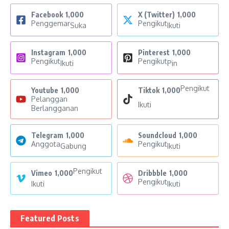
Facebook
1,000
X (Twitter)
1,000
Penggemar
Pengikut
Suka
Ikuti
Instagram
1,000
Pinterest
1,000
Pengikut
Pengikut
Ikuti
Pin
Pengikut
Youtube
1,000
Tiktok
1,000
Pelanggan
Ikuti
Berlangganan
Telegram
1,000
Soundcloud
1,000
Anggota
Pengikut
Gabung
Ikuti
Pengikut
Vimeo
1,000
Dribbble
1,000
Pengikut
Ikuti
Ikuti
Featured Posts