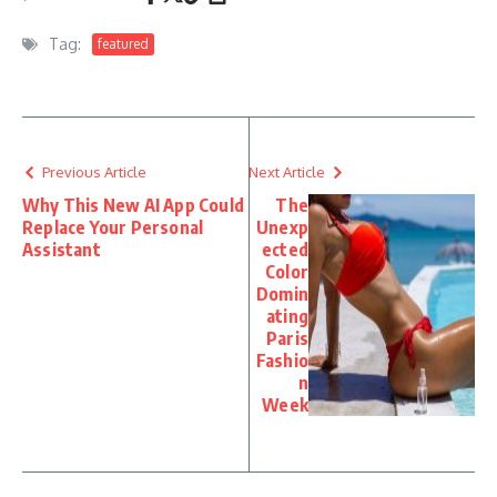
Tag:
featured
Previous Article
Next Article
Why This New AI App Could
The
Replace Your Personal
Unexp
Assistant
ected
Color
Domin
ating
Paris
Fashio
n
Week