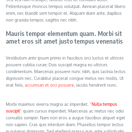
Pellentesque rhoncus tempus volutpat. Aenean placerat libero
enim, nec blandit sem tempor et. Aliquam diam ante, dapibus
non gravida tempor, sagittis nec nibh.
Mauris tempor elementum quam. Morbi sit
amet eros sit amet justo tempus venenatis
Vestibulum ante ipsum primis in faucibus orci luctus et ultrices
posuere cubilia curae; Duis suscipit magna eu ultrices
condimentum. Maecenas posuere nunc nibh, quis lacinia lectus
dignissim nec. Curabitur placerat congue metus nec mollis. Ut
erat felis,
accumsan et orci posuere
, iaculis hendrerit nunc.
Morbi maximus viverra magna ac imperdiet.
“
Nulla tempus
suscipit
“
quam cursus imperdiet. Maecenas ac metus nec odio
convallis semper. Nam non eros a augue faucibus aliquet eget
non sapien. Cras quis interdum diam. Phasellus tempor lectus
in pulvinar dignissim. Sed eleifend massa quis ante sollicitudin,